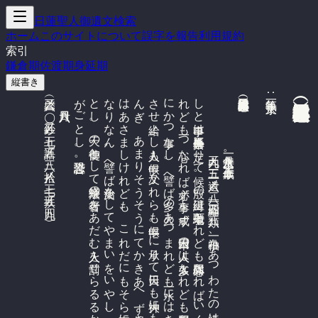
日蓮聖人御遺文検索
ホーム
このサイトについて
誤字を報告
利用規約
索引
鎌倉期
佐渡期
身延期
縦書き

異体同心事（太田第二書）（報太田氏書）
　
文永十一年八月。
内三九ノ
遺一六ノ
二八。
縮一〇五四。
類八一三。
白小袖一、
あ
つ
わ
た
の
小袖は
わ
き
（伯耆）房の
び
ん
ぎ
に
鵞目一貫並に
う
け
給る
、
は
わ
き
房さ
ど
（佐渡）房等の
事あ
つ
わ
ら
（熱原）の
者ど
も
の
御心ざ
し
、
異体同心な
れ
ば
万事を
成じ
、
同体異心な
れ
ば
諸事叶事な
し
と
申事は
外典三千余巻に
定り
て
候。
殷の
紂王は
七十万騎な
れ
ど
も
同体異心な
れ
ば
い
く
さ
に
ま
け
ぬ
。
周の
武王は
八百人な
れ
ど
も
異体同心な
れ
ば
か
ち
ぬ
。
一人の
心な
れ
ど
も
二の
心あ
れ
ば
、
其心た
が
い
て
成ず
る
事な
し
。
百人千人な
れ
ど
も
一つ
心な
れ
ば
必ず
事を
成ず
。
日本国の
人人は
多人な
れ
ど
も
体同異心な
れ
ば
諸事成ぜ
ん
事か
た
し
。
日蓮が
一類は
異体同心な
れ
ば
、
人人す
く
な
く
候へ
ど
も
大事を
成じ
て
、
一定法華経ひ
ろ
ま
り
な
ん
と
覚へ
候。
悪は
多け
れ
ど
も
一善
に
か
つ
事な
し
。
ば
多の
火あ
つ
ま
れ
ど
も
一水に
は
き
へ
ぬ
。
此一門も
又か
く
の
ご
と
し
。
其上貴辺は
多年と
し
つ
も
り
て
奉公法華経に
あ
つ
く
を
は
す
る
上、
今度は
い
か
に
も
す
ぐ
れ
て
御心ざ
し
見え
さ
せ
給よ
し
人人も
申候。
れ
ら
も
申候。
一一に
承り
て
日天に
も
大神に
も
申上て
候ぞ
。
御文は
い
そ
ぎ
御返事申べ
く
候ひ
つ
れ
ど
も
、
た
し
か
な
る
び
ん
ぎ
候は
で
い
ま
ま
で
申候は
ず
。
べ
ん
あ
さ
り
（弁阿闍梨）が
び
ん
ぎ
、
あ
ま
り
う
そ
う
に
て
か
き
あ
へ
ず
候き
。
さ
て
は
各各と
し
の
こ
ろ
い
か
ん
が
と
を
ぼ
し
つ
る
。
も
う
こ
（蒙古）の
事す
で
に
ち
か
づ
き
て
候か
。
我国の
ほ
ろ
び
ん
事
は
あ
さ
ま
し
け
れ
ど
も
、
こ
れ
だ
に
も
そ
ら
事に
な
る
な
ら
ば
、
日本国の
人人い
よ
い
よ
法華経を
謗じ
て
万人無間地獄に
堕べ
し
。
か
れ
だ
に
も
つ
よ
る
（強）な
ら
ば
国は
ほ
ろ
ぶ
（亡）と
も
謗法は
う
す
く
な
り
な
ん
。
譬へ
灸治を
し
て
や
ま
い
を
い
や
し
、
針治に
て
人を
な
を
す
が
ご
と
し
。
当時は
な
げ
く
と
も
後は
悦び
な
り
。
日蓮は
法華経の
御使、
日本国の
人人は
大族王の
一閻浮提の
仏法を
失し
が
ご
と
し
。
蒙古国は
雪山の
下王の
ご
と
し
。
天の
御使と
し
法華経の
行者を
あ
だ
む
人人を
罰せ
ら
る
る
か
。
又現身に
改悔を
を
こ
し
て
あ
る
な
ら
ば
、
阿闍世王の
仏に
帰し
て
白癩を
や
め
（治）四十年の
寿を
の
べ
、
無根の
信と
申位に
の
ぼ
り
て
、
現身に
無生忍を
え
た
り
し
が
ご
と
し
。
恐恐謹言。
八月六日　
（啓三六ノ
一〇〇。
鈔二五ノ
七五。
語五ノ
三八。
三七。
扶一五ノ
四九。
執筆年:
五十三歳作

三五。
譬へ
又か
そ
ば
て
拾八ノ
）
