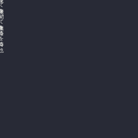
此の
至り
意得ら
経未来流布の
然上人、
然上人は
ふ
上の
華経之名を
る