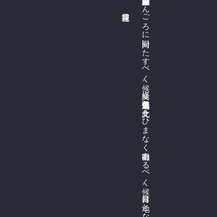
ご
日蓮花押
