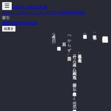
日蓮聖人御遺文検索
ホーム
このサイトについて
誤字を報告
利用規約
索引
鎌倉期
佐渡期
身延期
縦書き

日住禅門御返事（各別書）
　
弘安三年三月。
五十九歳作。
外二ノ
二八。
一八。
縮一九三四。
類一六九七。
委細に
示し
給候条是非な
く
候。
仍て
祖父妙厳聖霊御志ね
ん
ろ
に
回向い
た
す
べ
く
候。
経文に
「是人於仏道決定無有疑」と
此文を
ひ
ま
な
く
御唱あ
る
べ
く
候。
日月は
地と
な
り
地は
天と
な
る
と
も
、
此経の
行者の
三悪道に
落る
事あ
る
べ
か
ず
。
恐恐謹言。
（考二ノ
一四。
執筆年:
ら
三月三日　
）

日住禅門御返事

遺二八ノ