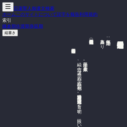
日蓮聖人御遺文検索
ホーム
このサイトについて
誤字を報告
利用規約
索引
鎌倉期
佐渡期
身延期
縦書き

四条金吾殿御返事（四条第十九書）
　
建治三年。
五十六歳作。
続、
中一六。
四五。
縮一六三六。
類七二四。
法華経本迹相対論。
迹門尚始成正覚の
旨を
明す
。
故に
い
ま
だ
留難か
か
れ
り
。
本門は
か
ゝる
留難去た
り
。
雖然題目五字に
相対す
る
時末法の
機に
か
な
は
ざ
る
法な
り
。
真実一切衆生色心の
留難を
止む
る
秘術は
、
唯南無妙法蓮華経な
り
。
真筆あり
執筆年:
四条金吾殿御返事

遺二三ノ