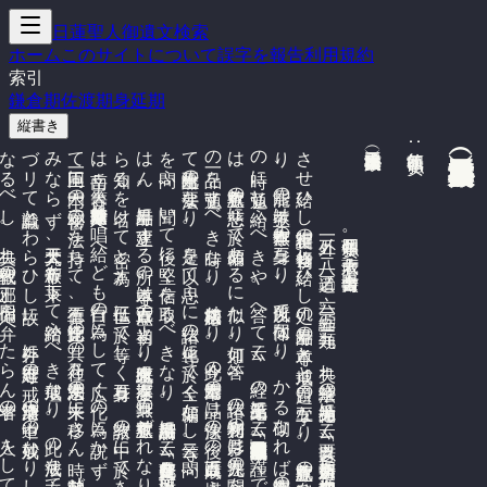
日蓮聖人御遺文検索
ホーム
このサイトについて
誤字を報告
利用規約
索引
鎌倉期
佐渡期
身延期
縦書き

三大秘法禀承事（報太田氏書）
　
弘安四年四月。
六十歳著。
与太田金吾書。
外一五ノ
二八。
遺三〇ノ
六。
縮二〇五一。
類二三九。
夫れ
法華経の
第七神力品に
云く
「以要言之、
如来一切所有之法、
如来一切自在神力、
如来一切秘要之蔵、
如来一切甚深之事皆於此経宜示顕説」等云云。
釈に
云く
「経中の
要説、
要四事に
在在り
」等云云。
問ふ
、
所説の
要言の
法と
は
何物ぞ
や
。
答ふ
、
夫れ
釈尊成道よ
り
四味三教、
乃至法華経の
広開三顕一の
席を
立ち
て
、
略開近顕遠を
説か
せ
給ひ
し
涌出品ま
で
に
、
秘せ
さ
せ
給ひ
実相証得の
当初修行し
給ひ
処の
寿量品の
本尊と
戒壇と
題目の
五字な
り
。
教主釈尊此の
秘法を
ば
三世に
隠れ
無く
普賢、
文殊等に
も
譲り
給は
ず
、
況や
其の
以を
や
。
さ
れ
ば
此の
秘法を
説か
せ
給ひ
し
儀式は
、
四味、
三教並び
に
法華経の
迹門十四品に
異な
り
き
。
所居の
土は
寂光本有の
国土な
り
、
能居の
本有無作の
三身な
り
、
所化以て
同体な
り
。
か
ゝる
砌な
れ
ば
久遠称揚の
本眷属上行等の
四菩薩を
寂光の
大地の
底よ
り
は
る
ば
る
と
召し
出し
て
付属し
給ふ
。
道迅律師云く
「法是れ
久成の
法な
る
に
由る
故に
久成の
人に
付す
」等云云。
問て
云く
、
其の
所属の
法門仏の
滅後に
於て
は
、
何れ
の
時に
弘通し
べ
き
や
答へ
て
云く
、
経の
第七薬王品に
云く
「後五百歳中広宣流布於閻浮提無令断絶」等云云。
謹ん
で
経文を
拝見し
奉る
に
仏の
滅後正像二千年過ぎ
て
、
第五の
五百歳闘諍堅固白法隠没の
時云云。
問て
云く
、
夫れ
諸仏の
慈悲は
天月の
如し
、
機縁の
水澄め
ば
利生の
万機の
水に
移す
べ
き
処に
、
正像末の
三時の
中に
末法に
限る
と
説き
給
は
、
教主釈尊の
於て
偏頗あ
る
に
似た
り
如何。
答ふ
、
諸仏の
和光利物の
月影は
九法界の
闇を
照す
と
雖も
、
謗法一闡捉の
濁水に
は
影を
移さ
ず
。
正法一千年の
機の
前に
は
唯小乗、
権大乗相叶へ
り
。
像法一千年に
は
法華経の
迹門の
機に
り
。
末法に
入つ
て
始め
の
五百年に
は
法華経の
本門前後十三品を
ば
置き
て
、
只寿量品
の
一品を
弘通す
き
時な
り
機法相応せ
り
。
今此の
本門寿量の
一品は
像法の
後の
五百歳尚ほ
堪え
ず
。
況や
始め
の
五百年を
や
、
何に
況や
正法の
機に
は
迹門尚ほ
日浅し
、
ま
し
て
本門を
や
。
末法に
入つ
爾前、
迹門は
全く
出離生死の
法に
あ
ら
ず
、
但だ
専ら
本門寿量の
品に
限り
て
出離生死の
要法な
。
是を
以て
思ふ
に
諸仏の
化導に
於て
全く
偏頗な
し
等云云。
問ふ
、
仏の
滅後正像末の
三時に
於て
、
本化、
迹化の
各各の
付属分明な
り
。
但寿量の
一品に
限り
て
末法濁悪の
衆生の
為な
り
と
い
へ
る
経文未だ
ら
ず
、
慥に
経の
現文を
聞か
ん
と
欲す
如何。
答ふ
、
汝強ち
に
之
を
問ふ
、
て
後に
堅く
信を
取る
べ
き
な
り
。
所謂寿量品に
云く
「是好良薬今留在此、
汝可取服、
勿瓦不差」等云云。
問ふ
、
寿量品は
末法悪世に
限る
。
経文顕然な
る
上は
、
私に
難勢を
加ふ
ぺ
か
ら
ず
。
然り
と
雖も
三大秘法其の
体如何。
答へ
て
云く
、
予が
己心の
大事之に
如か
ず
、
汝が
志無二な
れ
ぱ
少し
之を
云
は
ん
。
建立す
る
所の
本尊は
五百塵点の
当初よ
り
以来此土有縁、
深厚本有、
無三身の
教主釈尊ぜ
れ
な
り
。
寿量品に
云く
「如来秘密神通之力」等云云。
疏の
九に
云く
「一身即三身な
る
を
名け
て
秘と
な
し
、
三身即一身な
る
を
名け
て
密と
な
す
又昔よ
り
説か
ざ
る
所を
名け
て
秘と
な
し
、
唯だ
仏の
み
自
ら
知る
を
て
密と
為す
仏三世に
於て
等し
く
三身有り
、
諸教の
中に
於て
之を
秘し
て
伝へ
ず
」等云云。
題目と
は
二つ
の
意あ
り
、
所謂正、
像と
末法と
な
り
。
正法に
は
天親菩薩、
龍樹菩薩、
題目を
唱へ
さ
せ
給ひ
し
か
ど
も
、
自行計に
唱て
さ
て
止み
ぬ
。
像法に
は
南岳、
天台等、
唱へ
給へ
ど
も
自行の
為に
し
て
広く
佗の
為に
説か
ず
、
是れ
理行の
題目な
り
。
末法に
入り
て
今日蓮が
唱ふ
る
所の
題目は
、
先代に
異な
り
自行、
化佗に
亙る
南無妙法蓮華経な
り
。
名、
体、
宗、
用、
経の
五重玄の
五字な
り
。
戒壇と
は
王法、
仏法に
冥し
、
仏法、
王法に
合し
て
王臣一同に
本門の
法を
持ち
て
有徳王、
覚徳比丘の
其の
乃往を
末法濁悪の
未来に
移さ
ん
時、
勅宣並び
に
御教書を
申し
下し
て
、
霊山浄土に
似た
ら
ん
最勝の
地を
尋ね
て
戎壇を
建立す
べ
き
者か
、
時を
待つ
べ
き
み
。
事の
戒法と
申す
は
是れ
な
り
。
三国並び
に
一閻浮提の
人懺悔滅罪の
戒法の
み
な
ら
、
大梵天王、
帝釈等も
来下し
て
踏給ふ
べ
き
戒壇な
り
。
此の
戒法を
立て
て
後延暦寺の
戒壇は
、
迹門の
理戒な
れ
ば
益あ
る
ま
じ
き
処に
、
叡山に
座主始ま
つ
て
第三、
第四の
慈覚、
智証、
存外に
本師伝教、
義真に
背き
て
、
理同事勝の
狂言を
本と
し
て
、
我が
山の
戒法を
あ
な
づ
リ
て
わ
ら
ひ
故に
、
存外に
延暦寺の
戒、
清浄無染の
中道の
妙戒な
り
し
が
、
徒ら
に
土泥と
な
り
ぬ
る
事云ふ
て
も
余り
あ
り
、
歎き
て
も
何か
は
せ
ん
。
摩黎山の
瓦礫の
土と
な
り
、
栴檀林の
荊辣と
な
る
に
も
過ぎ
た
る
な
る
べ
。
夫れ
一代聖教の
邪正、
偏円を
弁へ
た
ら
ん
学者の
、
人を
し
て
今の
延暦寺の
戒壇を
踏ま
し
む
べ
き
か
。
此の
法門は
義理を
案じ
て
義を
つ
ま
ぴ
ら
か
に
せ
よ
。
此の
三大秘法は
二千余年の
当初地涌千界を
上首と
し
て
、
日蓮慥に
教主大覚世尊よ
り
口決せ
し
相承な
り
。
今日蓮が
霊山の
禀承に
芥爾計り
の
相違な
き
、
色も
替は
ら
ぬ
寿量品の
事の
三大事な
り
。
問ふ
、
一念三千の
正し
き
証文如何。
答ふ
、
次に
出し
申す
べ
し
、
此に
於て
二種あ
り
。
方便品に
云く
「諸法実相、
所謂諸法、
如是相（乃至）欲令衆生開仏知見」等云云。
底下の
凡夫理性所具の
一念三千か
。
寿量品に
云く
「然我実成仏已来無量無辺」等云云。
大覚世尊、
久遠実成の
当初証得の
一念三千な
り
。
今日蓮が
時に
之
を
感じ
て
此の
法門広宣流布す
る
な
り
。
予が
年来己心に
秘す
と
雖も
、
此の
法門を
書き
付け
て
留め
置か
ず
ん
ば
、
門家の
遺弟等定め
て
無慈悲の
讒言を
加ふ
べ
し
。
其後は
何と
悔ゆ
と
も
叶ふ
じ
と
存ず
る
間、
貴辺に
対し
て
書き
送り
候。
一見の
後秘し
て
佗見あ
る
へ
か
ず
、
口外も
詮な
し
。
法華経を
諸仏出世の
一大事と
説か
せ
給ひ
候は
、
此の
三大秘法を
含み
た
る
経に
て
渡ら
せ
給へ
ば
な
り
。
之を
秘す
べ
し
。
之を
秘す
べ
し
。
弘安四年卯月八日 
太田金吾殿御返事
（微下ノ
六。
考五ノ
執筆年:
し
。
。
。
、
し